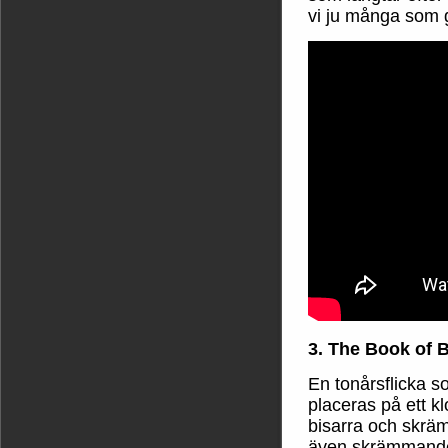
vi ju många som 
3. The Book of B
En tonårsflicka so
placeras på ett k
bisarra och skrä
även skrämmande 