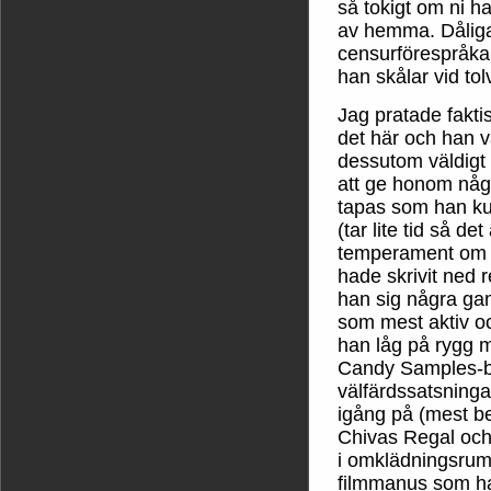
så tokigt om ni 
av hemma. Dåliga f
censurförespråk
han skålar vid to
Jag pratade fakt
det här och han 
dessutom väldigt 
att ge honom någ
tapas som han kun
(tar lite tid så de
temperament om 
hade skrivit ned 
han sig några g
som mest aktiv oc
han låg på rygg 
Candy Samples-br
välfärdssatsninga
igång på (mest be
Chivas Regal och
i omklädningsrum
filmmanus som han