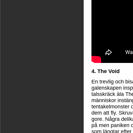
4. The Void
En trevlig och b
galenskapen insp
talsskräck àla Th
människor instän
tentakelmonster o
dem att fly. Skruv
gore. Några delik
på men paniken o
som längtar efter