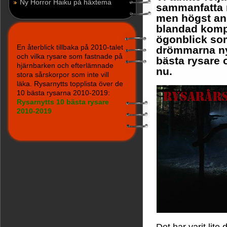
Ny Horror Haiku på häxtema
sammanfatta r
men högst ans
blandad komp
ögonblick som
En återblick tillbaka på 2010-talet
drömmarna ny
och vilka rysare som fastnade på
bästa rysare 
hjärnbarken och efterlämnade
nu.
stora sårskorpor som inte vill
läka. Rysarnytts topplista över de
10 bästa rysarna 2010-2019:
Rysarnytts 10 bästa rysare
2010-2019
Det har varit lite