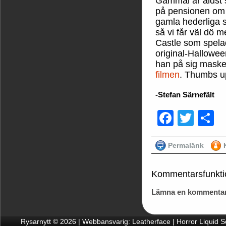
Gammal är äldst 
på pensionen om 
gamla hederliga 
så vi får väl dö m
Castle som spela
original-Halloween
han på sig mask
filmen
. Thumbs u
-Stefan Särnefält
Faceb
Twit
D
Permalänk
Kommentarsfunkti
Lämna en kommentar
Rysarnytt © 2026 | Webbansvarig: Leatherface | Horror Liquid 