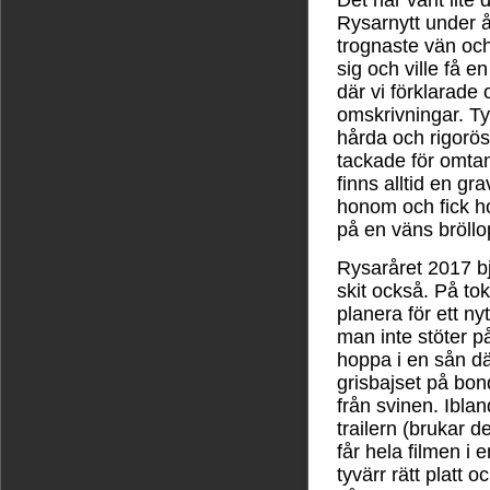
Rysarnytt under år
trognaste vän o
sig och ville få 
där vi förklarade
omskrivningar. Ty
hårda och rigorös
tackade för omtan
finns alltid en gr
honom och fick h
på en väns bröllo
Rysaråret 2017 bj
skit också. På tok
planera för ett n
man inte stöter på
hoppa i en sån d
grisbajset på bon
från svinen. Ibla
trailern (brukar d
får hela filmen 
tyvärr rätt platt o