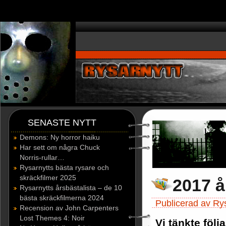
window.dataLayer = window.dataLayer || []; function gtag(){dataLayer.p
SENASTE NYTT
Demons: Ny horror haiku
Har sett om några Chuck
Norris-rullar…
Rysarnytts bästa rysare och
skräckfilmer 2025
2017 å
Rysarnytts årsbästalista – de 10
bästa skräckfilmerna 2024
Publicerad av Rys
Recension av John Carpenters
Lost Themes 4: Noir
Vi tänkte följ