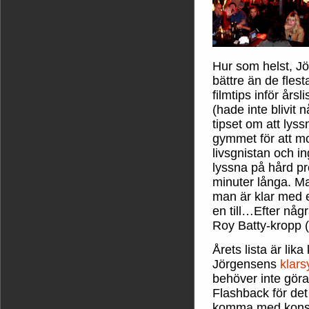
Hur som helst, Jö
bättre än de fles
filmtips inför års
(hade inte blivit
tipset om att lys
gymmet för att m
livsgnistan och in
lyssna på hård pro
minuter långa. Man 
man är klar med e
en till…Efter någ
Roy Batty-kropp 
Årets lista är li
Jörgensens
klar
behöver inte göra 
Flashback för det
komma med konstru