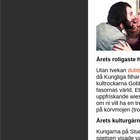
Årets roligaste 
Utan tvekan
dubb
då Kungliga filh
kultrockarna Gobl
fasornas värld. E
uppfriskande wiess
om ni vill ha en t
på korvmojen (tror
Årets kulturgär
Kungarna på Stud
spetsen visade v