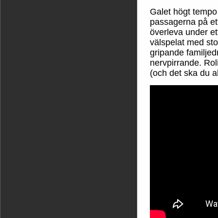
Galet högt tempo
passagerna på et
överleva under et
välspelat med st
gripande familje
nervpirrande. Ro
(och det ska du al