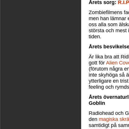
Årets sorg:
R.I.
Zombiefilmens fa
men han lämnar et
oss alla som älsk
största och mest i
tiden.
Årets besvikels
Är lika bra att Rid
gott för
Alien Cov
(förutom några e
inte skyhöga så 
ytterligare en tri
feeling och rymd
Årets övernatu
Goblin
Radiohead och Go
den
magiska skrä
samtidigt på sam