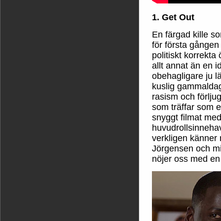
1. Get Out
En färgad kille som
för första gången
politiskt korrekt
allt annat än en i
obehagligare ju l
kuslig gammaldag
rasism och förlju
som träffar som e
snyggt filmat med 
huvudrollsinneh
verkligen känner 
Jörgensen och mig
nöjer oss med en 