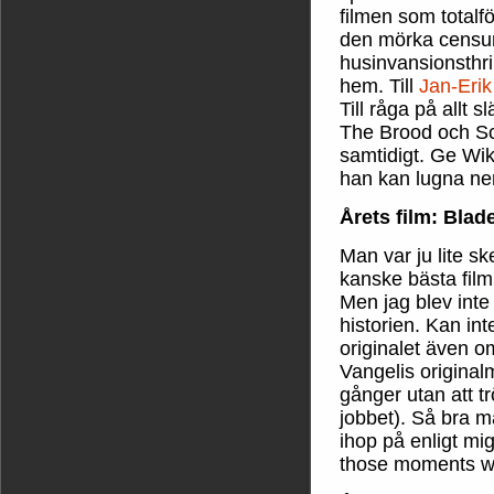
filmen som totalf
den mörka censu
husinvansionsthri
hem. Till
Jan-Eri
Till råga på allt
The Brood och Sc
samtidigt. Ge Wi
han kan lugna ne
Årets film: Bla
Man var ju lite s
kanske bästa film
Men jag blev inte
historien. Kan int
originalet även o
Vangelis origina
gånger utan att tr
jobbet). Så bra 
ihop på enligt mig 
those moments will