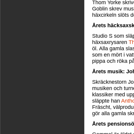
Thom Yorke skrive
Goblin skrev musik
häxcirkeln slöts 
Årets häcksaxsk
Studio S som slä
häxsaxrysaren
Th
öl. Alla gamla sl
som en mört i va
pippa och röka på
Årets musik: Jo
Skräcknestorn Jo
musiken och turn
klassiker med up
släppte han
Anth
Fräscht, välprod
gör alla gamla sk
Årets pensionsö