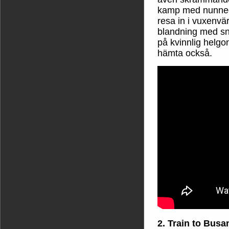
kamp med nunneo
resa in i vuxenvär
blandning med sny
på kvinnlig helgon
hämta också.
2. Train to Busa