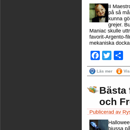
II Maestr
på så mån
kunna gö
grejer. B
Maniac skulle uttr
favorit-Argento-f
mekaniska docka
Faceb
Twit
D
Läs mer
Vi
Bästa 
och Fr
Publicerad av Ry
Halloween
bjussa på