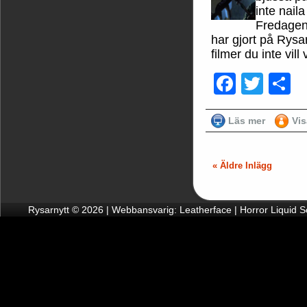
inte nail
Fredagen 
har gjort på Rysa
filmer du inte vil
Faceb
Twit
D
Läs mer
Vi
« Äldre Inlägg
Rysarnytt © 2026 | Webbansvarig: Leatherface | Horror Liquid 