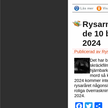
Läs mer
Vi
Rysarn
de 10 
2024
Publicerad av Rys
Det har b
skräckfil
hjärnbark
mord så k
2024 kommer inte 
rysaråret någonsi
roliga överraskni
2024.
Faceb
Twit
D