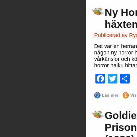
Ny Hor
häxte
Publicerad av Ry
Det var en herra
någon ny horror h
vårkänslor och kö
horror haiku hitt
Faceb
Twit
D
Läs mer
Vi
Goldie
Prison