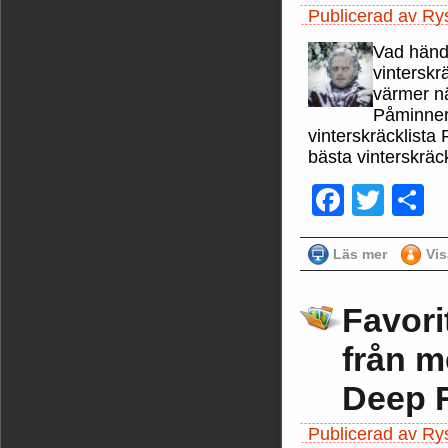
Publicerad av Ry
Vad hände
vinterskr
värmer nä
Påminner 
vinterskräcklista 
bästa vinterskräc
Faceb
Twit
D
Läs mer
Vi
Favori
från m
Deep 
Publicerad av Ry