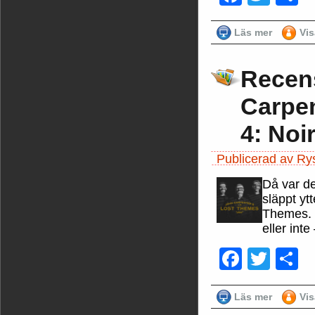
Läs mer
Vi
Recen
Carpe
4: Noi
Publicerad av Ry
Då var de
släppt yt
Themes. 
eller inte
Faceb
Twit
D
Läs mer
Vi