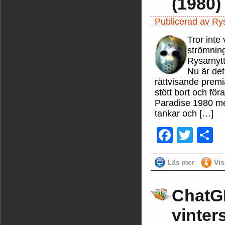
(1980)
Publicerad av Ry
Tror inte
strömning
Rysarnytt
Nu är det
rättvisande premi
stött bort och fö
Paradise 1980 me
tankar och […]
Faceb
Twit
D
Läs mer
Vi
ChatGP
vinter