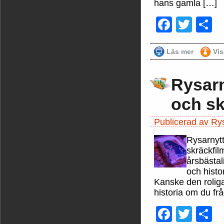
hans gamla […]
Faceb
Twit
D
Läs mer
Vi
Rysarn
och sk
Publicerad av Rys
Rysarnytt
skräckfil
årsbästal
och histo
Kanske den roliga
historia om du frå
Faceb
Twit
D