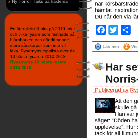
Ny Horror Haiku på häxtema
när körsbärsträde
hämtat inspirati
Du når den via l
Faceb
Twit
D
En återblick tillbaka på 2010-talet
och vilka rysare som fastnade på
hjärnbarken och efterlämnade
stora sårskorpor som inte vill
Läs mer
Vi
läka. Rysarnytts topplista över de
10 bästa rysarna 2010-2019:
Rysarnytts 10 bästa rysare
Har se
2010-2019
Norris
Publicerad av Ry
Att den g
skulle gå
Han var 
säger: ”Döden ha
upplevelse”. Hur s
tack för all filmu