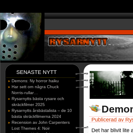
window.dataLayer = window.dataLayer || []; function gtag(){dataLayer.p
SENASTE NYTT
Demons: Ny horror haiku
Har sett om några Chuck
Norris-rullar…
Rysarnytts bästa rysare och
skräckfilmer 2025
Demon
Rysarnytts årsbästalista – de 10
bästa skräckfilmerna 2024
Publicerad av Ry
Recension av John Carpenters
Lost Themes 4: Noir
Det har blivit lite