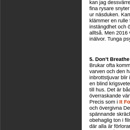
kan jag dessvärre
fina rysare snyte
ur näsduken. Kans
klämmer en rulle 
instängdhet och 
alltså. Men 2016
inälvor. Tunga ps
5. Don’t Breathe
Brukar ofta komma
varven och den här
inbrottstjuvar bli
en blind krigsvet
till hus. Det är 
överraskande vänd
Precis som i
It F
och övergivna Det
spännande skräckhi
obehaglig ton i f
där alla är förlor