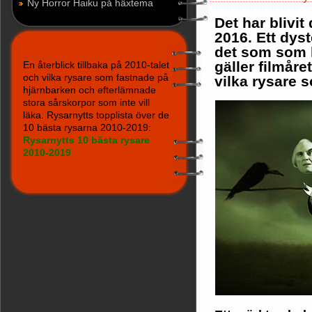
Ny Horror Haiku på häxtema
Det har blivi
2016. Ett dys
det som som h
gäller filmåret
En återblick tillbaka på 2010-talet
och vilka rysare som fastnade på
vilka rysare 
hjärnbarken och efterlämnade
stora sårskorpor som inte vill
läka. Rysarnytts topplista över de
10 bästa rysarna 2010-2019:
Rysarnytts 10 bästa rysare
2010-2019