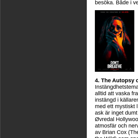
besöka. Både i ve
4. The Autopsy 
Instängdhetstemat 
alltid att vaska fr
instängd i källar
med ett mystiskt 
ask är inget dumt
Øvredal Hollywoo
atmosfär och nerv
av Brian Cox (The