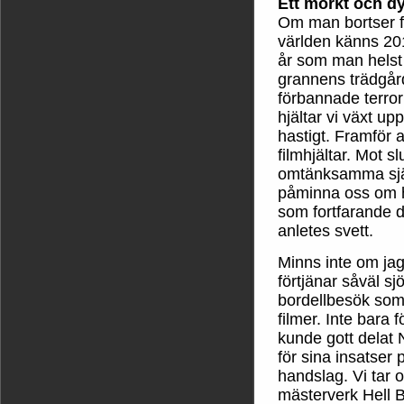
Ett mörkt och dy
Om man bortser fr
världen känns 20
år som man helst 
grannens trädgår
förbannade terro
hjältar vi växt u
hastigt. Framför a
filmhjältar. Mot 
omtänksamma själa
påminna oss om 
som fortfarande d
anletes svett.
Minns inte om j
förtjänar såväl s
bordellbesök som
filmer. Inte bara 
kunde gott delat
för sina insatser 
handslag. Vi tar 
mästerverk Hell B