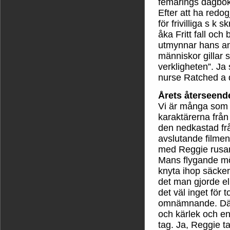
femårings dagbok”
Efter att ha redogj
för frivilliga s k 
åka Fritt fall och
utmynnar hans ana
människor gillar 
verkligheten”. Ja
nurse Ratched a
Årets återseen
Vi är många som l
karaktärerna från
den nedkastad frå
avslutande filmen
med Reggie rusand
Mans flygande mö
knyta ihop säcke
det man gjorde el
det väl inget för 
omnämnande. Däre
och kärlek och en
tag. Ja, Reggie ta