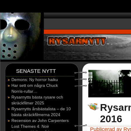
window.dataLayer = window.dataLayer || []; function gtag(){dataLayer.p
SENASTE NYTT
Demons: Ny horror haiku
Har sett om några Chuck
Norris-rullar…
Rysarnytts bästa rysare och
skräckfilmer 2025
Rysarn
Rysarnytts årsbästalista – de 10
bästa skräckfilmerna 2024
2016
Recension av John Carpenters
Lost Themes 4: Noir
Publicerad av Rys