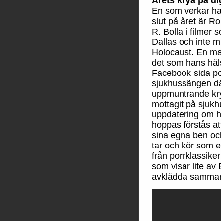
Årets krya på d
En som verkar haft
slut på året är 
R. Bolla i filme
Dallas och inte m
Holocaust. En man
det som hans häls
Facebook-sida pos
sjukhussängen dä
uppmuntrande kry
mottagit på sjukhu
uppdatering om hu
hoppas förstås at
sina egna ben och
tar och kör som e
från porrklassik
som visar lite av 
avklädda samma