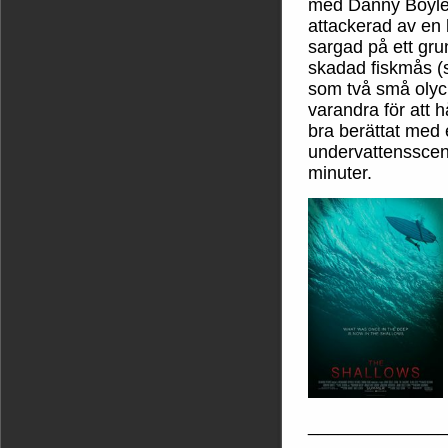
med Danny Boyles 
attackerad av en b
sargad på ett gru
skadad fiskmås (s
som två små olyck
varandra för att h
bra berättat med e
undervattensscene
minuter.
______________