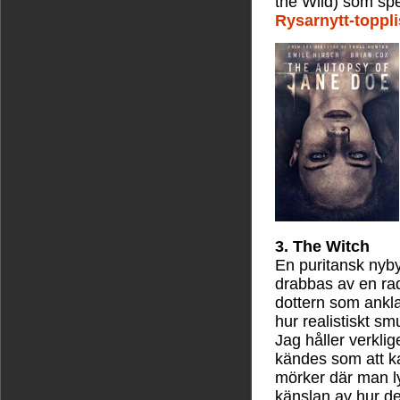
the Wild) som sp
Rysarnytt-toppli
3. The Witch
En puritansk nyby
drabbas av en rad
dottern som ankl
hur realistiskt s
Jag håller verkli
kändes som att ka
mörker där man ly
känslan av hur det