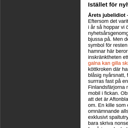
Istället för n
Årets jubelidiot
Eftersom det vari
i år så hoppar vi 
nyhetsårsgenomgån
bjussa på. Men d
symbol för resten 
hamnar här beror 
inskränktheten e
galna kan gilla sk
köttkroken där h
blåsig nyårsnatt, 
surrras fast på e
Finlandsfärjorna
mobil i fickan. Ob
att det är Aftonbl
om. En kille som e
omnämnande alls. J
exklusivt spaltut
bara skriva nonse