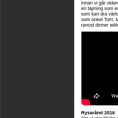
innan vi går vida
en tajming som en
som kan dra värld
som onkel Tom. My
rancid dinner wit
Rysaråret 2016