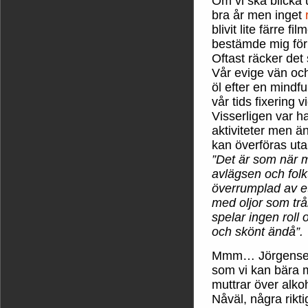
Om vi ska blicka 
bra år men inget
blivit lite färre f
bestämde mig för 
Oftast räcker de
Vår evige vän och
öl efter en mindfu
vår tids fixering v
Visserligen var h
aktiviteter men än
kan överföras utan
”Det är som när 
avlägsen och folkt
överrumplad av e
med oljor som trå
spelar ingen roll o
och skönt ändå”.
Mmm… Jörgensen 
som vi kan bära 
muttrar över alko
Nåväl, några riktig