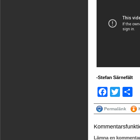
-Stefan Särnefält
Faceb
Twit
D
Permalänk
Kommentarsfunkti
Lämna en kommentar