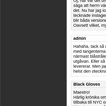
Oj, här var det 
säga att herrn vä
det. Nu har jag 
tecknade inslage
blir båda versio
Oavsett vilket, my
admin
Hahaha, tack så my
med tangenterna n
närmast blåstrål
utgåvan. Eller s
levererar. Men ja
helst den oteckn
Black Gloves
Maestro!
Härlig krönika om
tillbaka till NYC