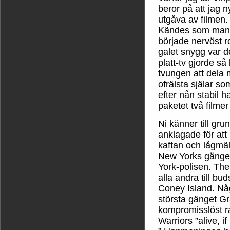
beror på att jag 
utgåva av filmen. 
Kändes som man f
började nervöst r
galet snygg var de
platt-tv gjorde så 
tvungen att dela 
ofrälsta själar so
efter nån stabil h
paketet två filme
Ni känner till gru
anklagade för at
kaftan och lågmäl
New Yorks gängeli
York-polisen. Th
alla andra till bud
Coney Island. Någ
största gänget Gr
kompromisslöst r
Warriors ”alive, if