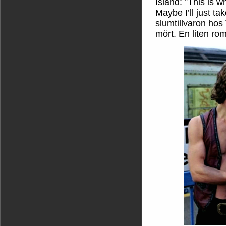
Island: ”This is w
Maybe I’ll just tak
slumtillvaron hos
mört. En liten rom