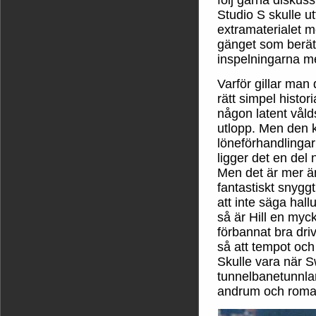
följ gärna diskus
Studio S skulle u
extramaterialet m
gänget som berätt
inspelningarna men
Varför gillar man 
rätt simpel histor
någon latent våld
utlopp. Men den 
löneförhandlinga
ligger det en del 
Men det är mer än
fantastiskt snyggt
att inte säga hall
så är Hill en myc
förbannat bra driv
så att tempot och
Skulle vara när S
tunnelbanetunnlar
andrum och romant