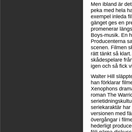
Men ibland är det
peka med hela han
exempel inleda fi
gänget ges en pr
promenerar längs
Boys-musik. En he
Producenterna sa
scenen. Filmen sku
rätt tänkt så klar
skådespelare från
igen och så fick v
Walter Hill släppt
han förklarar fil
Xenophons drama 
roman The Warrio
serietidningskultu
seriekaraktär har
versionen med fä
övergångar i film
hederligt produce