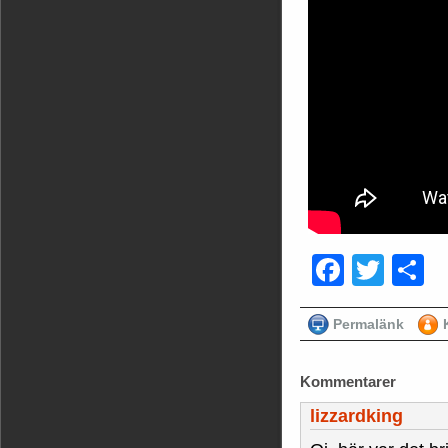
Faceb
Twit
D
Permalänk
Kommentarer
lizzardking