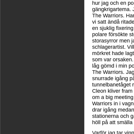
hur jag och en po
gängkrigartema. J
The Warriors. Ha
vi satt ändå ritad
en sjuklig fixerin
polare försökte s
storasyrror men 
schlagerartist. Vil
mörkret hade lagt
som var orsaken.
låg gömd i min pol
The Warriors. Jag
snurrade igång p
tunnelbanetåget 
Cleon kliver fra
om a big meeting i
Warriors in i vag
drar igång medan 
stationerna och gä
höll på att smälla
Varför jag tar v