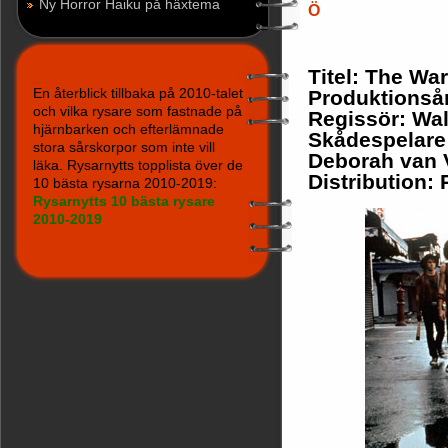
Ny Horror Haiku på häxtema
Ö
Titel: The Wa
En återblick tillbaka på 2010-talet
Produktionså
och vilka rysare som fastnade på
Regissör: Walt
hjärnbarken och efterlämnade
Skådespelare
stora sårskorpor som inte vill
Deborah van 
läka. Rysarnytts topplista över de
Distribution
10 bästa rysarna 2010-2019:
Rysarnytts 10 bästa rysare
2010-2019