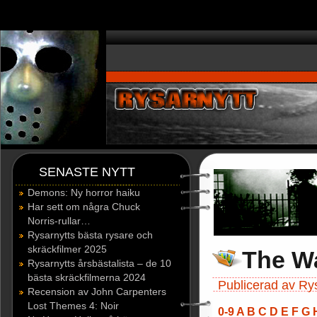
window.dataLayer = window.dataLayer || []; function gtag(){dataLayer.p
SENASTE NYTT
Demons: Ny horror haiku
Har sett om några Chuck
Norris-rullar…
Rysarnytts bästa rysare och
skräckfilmer 2025
The Wa
Rysarnytts årsbästalista – de 10
bästa skräckfilmerna 2024
Publicerad av Ry
Recension av John Carpenters
Lost Themes 4: Noir
0-9
A
B
C
D
E
F
G