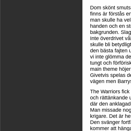
Dom skönt smutsi
finns är förstås 
man skulle ha vel
handen och en str
bakgrunden. Slag
Inte överdrivet 
skulle bli betydli
den bästa fajten 
vi inte glömma d
tungt och förföris
main theme höjer 
Givetvis spelas d
vägen men Barrys 
The Warriors fick 
och rättänkande 
där den anklagades
Man missade nog 
krigare. Det är hel
Den svänger fortf
kommer att hänga