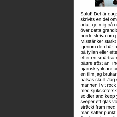
Salut! Det är dag
skrivits en del o
orkat ge mig på n
över detta grandi
borde skriva om på
Misstänker starkt 
igenom den här rul
på fyllan eller ef
efter en smärtsam
bättre tröst än Th
hjärnskrynklare o
en film jag bruka
hälsas skull. Ja
mannen i vit roc
med sjuksköterske
soldier and keep 
sveper ett glas 
sträckt fram med 
man sätter punkt 