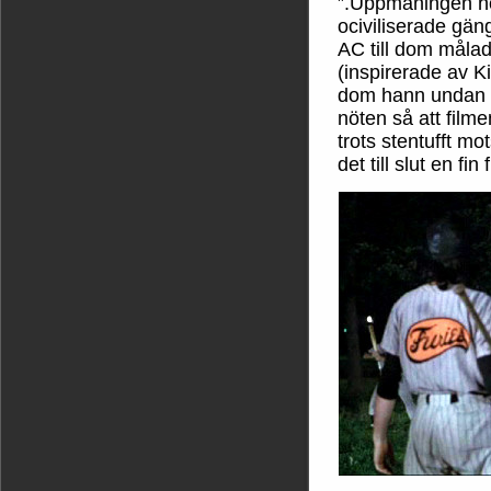
”.Uppmaningen hö
ociviliserade gän
AC till dom målad
(inspirerade av Kis
dom hann undan Tu
nöten så att filme
trots stentufft mo
det till slut en fi