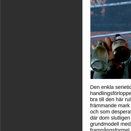
Den enkla serietid
handlingsförloppet
bra till den här r
främmande mark bli
och som desperat f
där dom slutligen
grundmodell med 
framgångsformel m