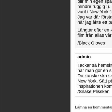
blir min egen sp
mindre ruggig :).
varit i New York 
Jag var där förs
när jag åkte ett 
Längtar efter en
film från allas v
/Black Gloves
admin
Tackar så hemskt 
när man gör en 
Du kanske ska sk
New York. Sätt på
inspirationen k
/Snake Plissken
Lämna en kommentar