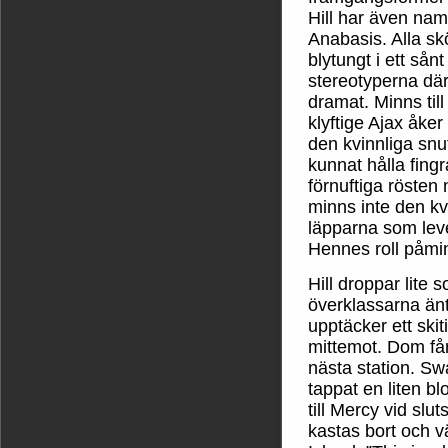
Hill har även nam
Anabasis. Alla sk
blytungt i ett så
stereotyperna där 
dramat. Minns till
klyftige Ajax åker
den kvinnliga sn
kunnat hålla fing
förnuftiga rösten
minns inte den k
läpparna som leve
Hennes roll påmi
Hill droppar lite
överklassarna än
upptäcker ett ski
mittemot. Dom får
nästa station. Sw
tappat en liten b
till Mercy vid slut
kastas bort och 