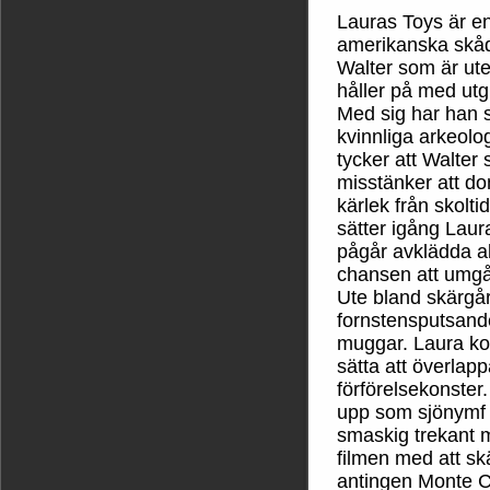
Lauras Toys är e
amerikanska skåd
Walter som är ut
håller på med utg
Med sig har han 
kvinnliga arkeolo
tycker att Walter
misstänker att d
kärlek från skolt
sätter igång Laur
pågår avklädda ak
chansen att umgå
Ute bland skärgå
fornstensputsande
muggar. Laura ko
sätta att överlap
förförelsekonster
upp som sjönymf o
smaskig trekant 
filmen med att skä
antingen Monte Ca