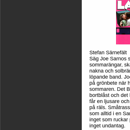
Stefan Särnefält
Säg Joe Sarnos 
sommarängar, skä
nakna och solbrä
löpande band. Jo
på grönbete när h
sommaren. Det B
bortblåst och de
får en ljusare och
på räls. Småtrass
som alltid i en Sa
inget som ruckar 
inget undantag.