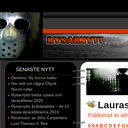
window.dataLayer = window.dataLayer || []; function gtag(){dataLayer.p
SENASTE NYTT
Demons: Ny horror haiku
Har sett om några Chuck
Norris-rullar…
Rysarnytts bästa rysare och
skräckfilmer 2025
Laura
Rysarnytts årsbästalista – de 10
bästa skräckfilmerna 2024
Publicerad av adm
Recension av John Carpenters
Lost Themes 4: Noir
0-9
A
B
C
D
E
F
G