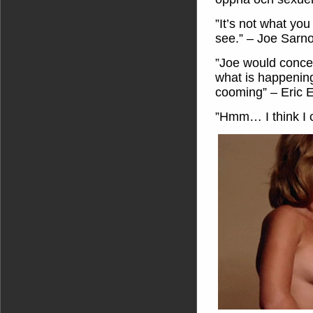
”It’s not what you
see.” – Joe Sarn
”Joe would concen
what is happening
cooming” – Eric 
”Hmm… I think I c