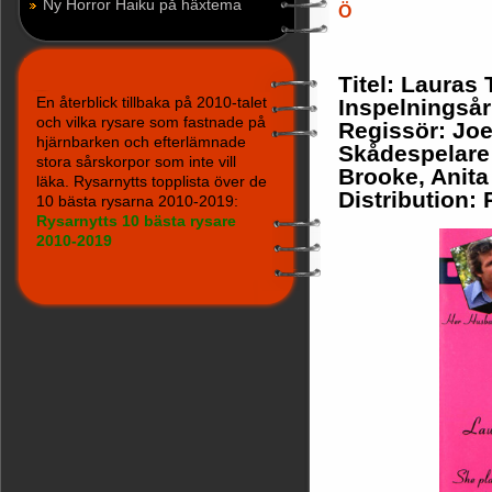
Ny Horror Haiku på häxtema
Ö
Titel: Lauras
En återblick tillbaka på 2010-talet
Inspelningsår
och vilka rysare som fastnade på
Regissör: Jo
hjärnbarken och efterlämnade
Skådespelare
stora sårskorpor som inte vill
Brooke, Anita
läka. Rysarnytts topplista över de
Distribution:
10 bästa rysarna 2010-2019:
Rysarnytts 10 bästa rysare
2010-2019