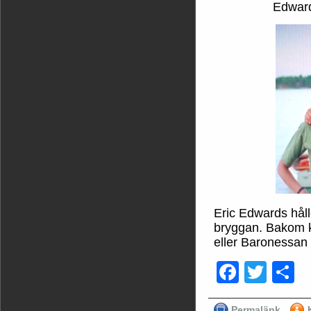
Edward
Eric Edwards håll
bryggan. Bakom k
eller Baronessan g
Faceb
Twit
D
Permalänk