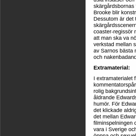
skärgårdsbornas f
Brooke blir konstr
Dessutom är det ta
skärgårdsscenerna
coaster-regissör 
att man ska va n
verkstad mellan s
av Sarnos bästa m
och nakenbadand
Extramaterial:
I extramaterialet 
kommentatorspår
rolig bakgrundsin
åldrande Edwards
humör. För Edwar
det klickade aldr
det mellan Edwar
filminspelningen 
vara i Sverige o
öppna och sexuell