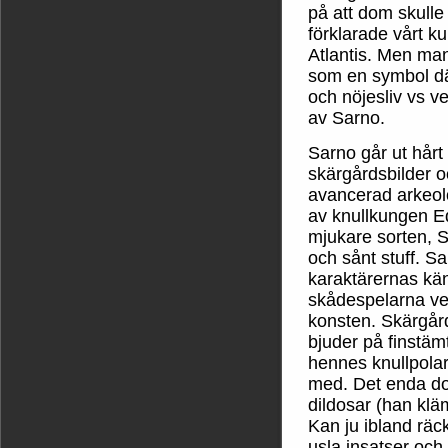
på att dom skulle
förklarade vårt ku
Atlantis. Men man
som en symbol där
och nöjesliv vs v
av Sarno.
Sarno går ut hårt 
skärgårdsbilder 
avancerad arkeol
av knullkungen E
mjukare sorten, S
och sånt stuff. Sa
karaktärernas kän
skådespelarna ver
konsten. Skärgår
bjuder på finstäm
hennes knullpolar
med. Det enda dom
dildosar (han klä
Kan ju ibland rä
usla insatser och