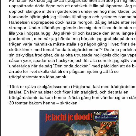
På natten vaknade jag av att trädgårdstomten stirrade på mig me
uppspärrade döda ögon och ett ondskefullt flin på läpparna. Jag 
upp och slängde in den i garderoben under en hög med kläder, 
bankande hjärta gick jag tillbaks till sängen och lyckades somna 
Händelsen upprepades dock nästa morgon, då jag letade efter re
strumpor. Under klädhögen gömde den sig, den flinande tomten 
lilla yxa i högsta hugg! Jag skrek till och kastade den ännu längre i
garderoben, men när jag hämtat mig började jag grubbla på den s
frågan varje människa måste ställa sig någon gång i livet; finns de
skräckfilmer med temat ”onda trädgårdstomtar”? De är ju perfekt
sin oskyldiga frodighet, de är ofta utrustade möjligtvis dödliga vap
såsom yxor, spadar och hackyxor, och för alla som likt jag själv va
underåriga när de såg ”Den onda dockan” med påföljden att de bl
ärrade för livet skulle det bli en plågsam njutning att få se
trädgårdstomtarna löpa amok.
Tänk er själva skolgårdsscenen i Fåglarna, fast med trädgårdstom
istället. En kvinna sitter och fikar i sin trädgård, och det står en
trädgårdstomte bakom henne. Nästa gång hon vänder sig om står
30 tomtar bakom henne – skräcken!