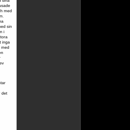
d sina
rusade
och med
om.
na
med sin
n i
tora
t inga
a med
en
r
ev
tar
 det