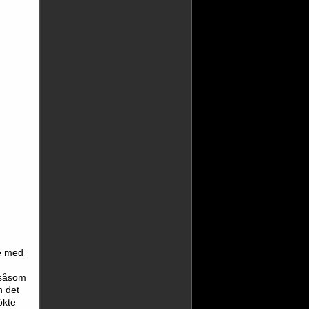
re med
 såsom
h det
ökte