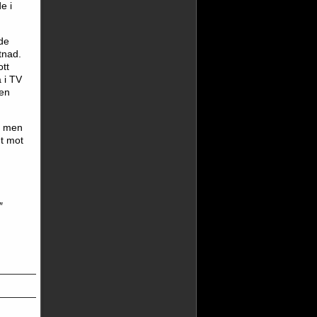
e i
de
tnad.
tt
 i TV
gen
– men
nt mot
″