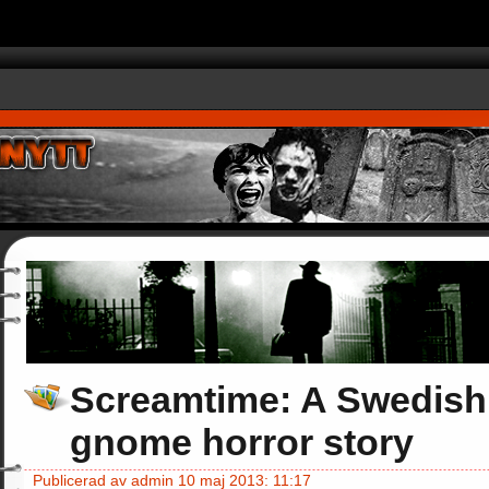
ush(arguments);} gtag('js', new Date()); gtag('config', 'UA-27772867-1'
Screamtime: A Swedish
gnome horror story
Publicerad av admin 10 maj 2013: 11:17