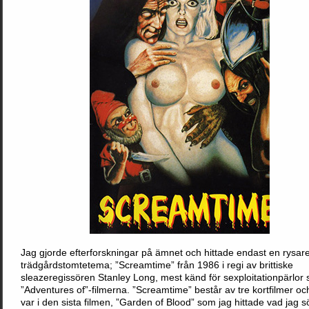
Jag gjorde efterforskningar på ämnet och hittade endast en rysa
trädgårdstomtetema; ”Screamtime” från 1986 i regi av brittiske
sleazeregissören Stanley Long, mest känd för sexploitationpärlor
”Adventures of”-filmerna. ”Screamtime” består av tre kortfilmer oc
var i den sista filmen, ”Garden of Blood” som jag hittade vad jag s