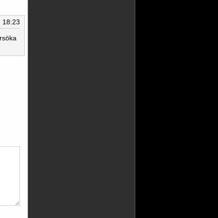
: 18:23
örsöka