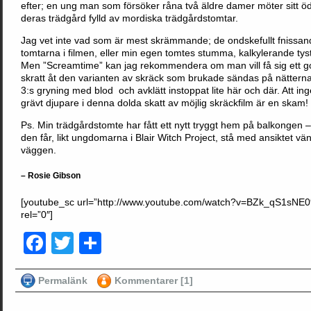
efter; en ung man som försöker råna två äldre damer möter sitt öd
deras trädgård fylld av mordiska trädgårdstomtar.
Jag vet inte vad som är mest skrämmande; de ondskefullt fnissan
tomtarna i filmen, eller min egen tomtes stumma, kalkylerande tys
Men ”Screamtime” kan jag rekommendera om man vill få sig ett go
skratt åt den varianten av skräck som brukade sändas på nätterna
3:s gryning med blod och avklätt instoppat lite här och där. Att in
grävt djupare i denna dolda skatt av möjlig skräckfilm är en skam!
Ps. Min trädgårdstomte har fått ett nytt tryggt hem på balkongen 
den får, likt ungdomarna i Blair Witch Project, stå med ansiktet vä
väggen.
– Rosie Gibson
[youtube_sc url=”http://www.youtube.com/watch?v=BZk_qS1sNE0
rel=”0″]
Facebook
Twitter
Dela
Permalänk
Kommentarer [1]