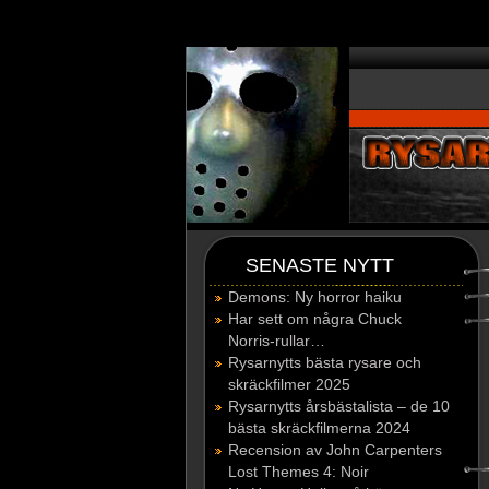
window.dataLayer = window.dataLayer || []; function gtag(){dataLayer.p
SENASTE NYTT
Demons: Ny horror haiku
Har sett om några Chuck
Norris-rullar…
Rysarnytts bästa rysare och
skräckfilmer 2025
Rysarnytts årsbästalista – de 10
bästa skräckfilmerna 2024
Recension av John Carpenters
Lost Themes 4: Noir