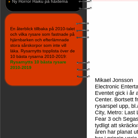
Ny Horror Haiku på häxtema
En återblick tillbaka på 2010-talet
och vilka rysare som fastnade på
hjärnbarken och efterlämnade
stora sårskorpor som inte vill
läka. Rysarnytts topplista över de
10 bästa rysarna 2010-2019:
Rysarnytts 10 bästa rysare
2010-2019
Mikael Jonsson
Electronic Entert
Eventet gick i år
Center. Bortsett 
rysarspel upp, bl
City, Metro: Last 
Fear 3 och Segas 
tydligt att skräc
åren har planat 