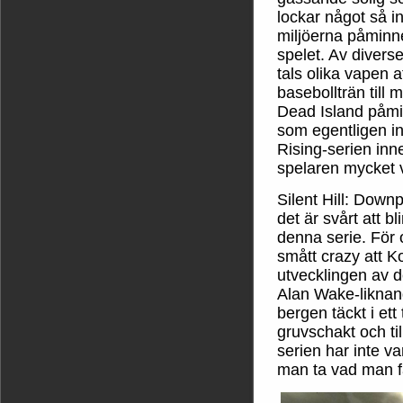
lockar något så in
miljöerna påminne
spelet. Av diverse
tals olika vapen at
basebollträn till 
Dead Island påmin
som egentligen i
Rising-serien inn
spelaren mycket 
Silent Hill: Down
det är svårt att bl
denna serie. För 
smått crazy att K
utvecklingen av d
Alan Wake-liknand
bergen täckt i et
gruvschakt och til
serien har inte va
man ta vad man f