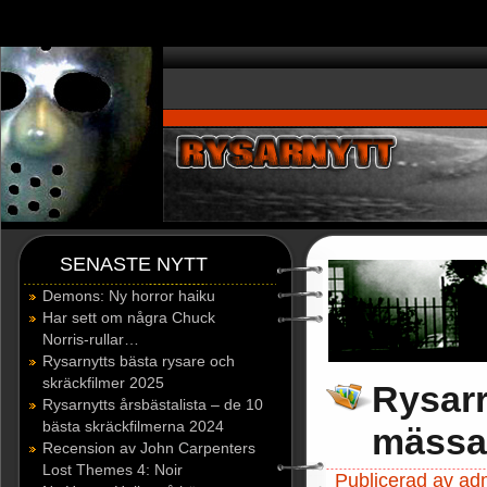
window.dataLayer = window.dataLayer || []; function gtag(){dataLayer.p
SENASTE NYTT
Demons: Ny horror haiku
Har sett om några Chuck
Norris-rullar…
Rysarnytts bästa rysare och
skräckfilmer 2025
Rysarr
Rysarnytts årsbästalista – de 10
bästa skräckfilmerna 2024
mässa
Recension av John Carpenters
Lost Themes 4: Noir
Publicerad av ad