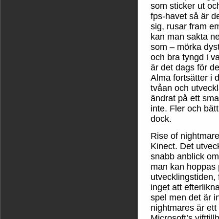
som sticker ut oc
fps-havet så är d
sig, rusar fram e
kan man sakta ner
som – mörka dystr
och bra tyngd i v
är det dags för de
Alma fortsätter i 
tvåan och utveckl
ändrat på ett sm
inte. Fler och bä
dock.
Rise of nightmares
Kinect. Det utve
snabb anblick om
man kan hoppas p
utvecklingstiden,
inget att efterlik
spel men det är in
nightmares är ett
Microsoft’s viftti