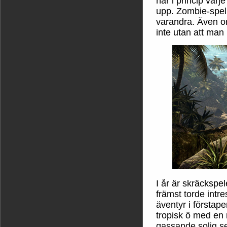
har i princip varj
upp. Zombie-spel 
varandra. Även om
inte utan att man bl
I år är skräckspe
främst torde intre
äventyr i förstap
tropisk ö med en
gassande solig s