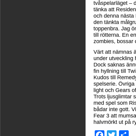
tvåspelarläget – d
tänka att Residen
och denna nästa R
den tänkta målgru
toppenbra. Jag öns
till rötterna. En 
zombies, bossar 
Värt att nämnas 
under utveckling
Dock saknas ännu
fin hyllning till T
Kudos till Remedy
spelserie. Övriga 
light och Gears o
Trots ljusglimtar
med spel som Ris
bådar inte gott. 
Fear 3 att mumsa 
halvmörkt ut på r
Faceb
Twit
D