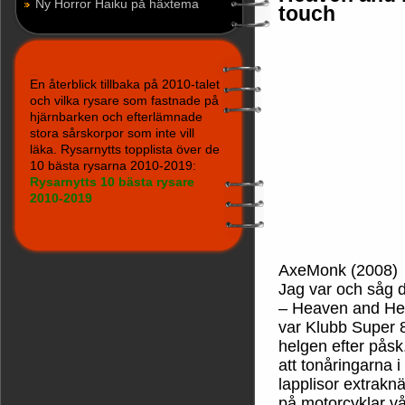
Ny Horror Haiku på häxtema
touch
En återblick tillbaka på 2010-talet
och vilka rysare som fastnade på
hjärnbarken och efterlämnade
stora sårskorpor som inte vill
läka. Rysarnytts topplista över de
10 bästa rysarna 2010-2019:
Rysarnytts 10 bästa rysare
2010-2019
AxeMonk (2008)
Jag var och såg 
– Heaven and Hell
var Klubb Super 8
helgen efter påsk
att tonåringarna 
lapplisor extrak
på motorcyklar vå