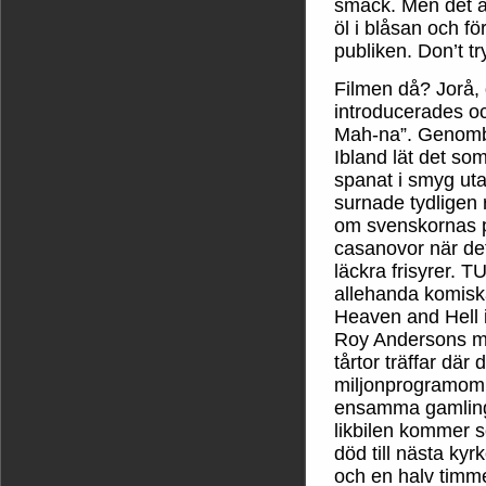
smack. Men det är
öl i blåsan och f
publiken. Don’t try
Filmen då? Jorå, d
introducerades o
Mah-na”. Genomb
Ibland lät det so
spanat i smyg ut
surnade tydligen 
om svenskornas pl
casanovor när det
läckra frisyrer.
allehanda komisk
Heaven and Hell i 
Roy Andersons mä
tårtor träffar dä
miljonprogramomr
ensamma gamlinga
likbilen kommer s
död till nästa k
och en halv timme