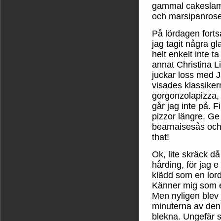
gammal cakeslamm
och marsipanrose
På lördagen fort
jag tagit några g
helt enkelt inte t
annat Christina L
juckar loss med J
visades klassiker
gorgonzolapizza,
går jag inte på. F
pizzor längre. Ge
bearnaisesås och 
that!
Ok, lite skräck då
hårding, för jag e
klädd som en lor
Känner mig som en
Men nyligen blev 
minuterna av den
blekna. Ungefär s