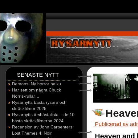
window.dataLayer = window.dataLayer || []; function gtag(){dataLayer.p
SENASTE NYTT
Demons: Ny horror haiku
Har sett om några Chuck
Norris-rullar…
Rysarnytts bästa rysare och
skräckfilmer 2025
Heaven
Rysarnytts årsbästalista – de 10
bästa skräckfilmerna 2024
Publicerad av ad
Recension av John Carpenters
Lost Themes 4: Noir
Heaven and h