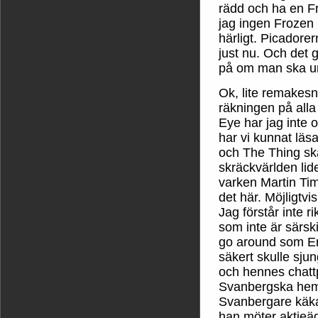
rädd och ha en F
jag ingen Frozen 
härligt. Picadorer
just nu. Och det g
på om man ska u
Ok, lite remakesn
räkningen på alla
Eye har jag inte o
har vi kunnat lä
och The Thing sk
skräckvärlden lide
varken Martin Time
det här. Möjligtvis
Jag förstår inte 
som inte är särsk
go around som Er
säkert skulle sj
och hennes chattp
Svanbergska hemm
Svanbergare käka
han möter aktieä