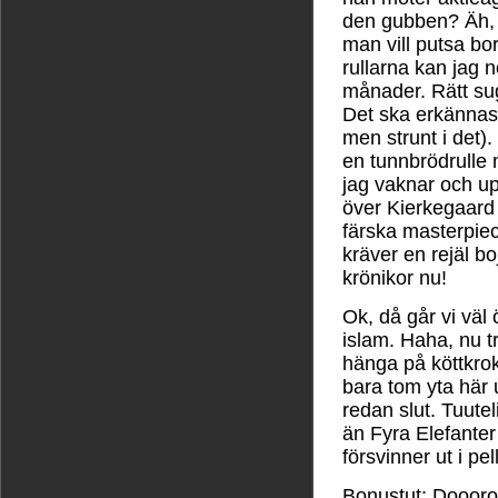
den gubben? Äh, v
man vill putsa bo
rullarna kan jag n
månader. Rätt su
Det ska erkännas (
men strunt i det)
en tunnbrödrulle 
jag vaknar och up
över Kierkegaard 
färska masterpiec
kräver en rejäl bo
krönikor nu!
Ok, då går vi väl ö
islam. Haha, nu tr
hänga på köttkrok
bara tom yta här 
redan slut. Tuutel
än Fyra Elefanter
försvinner ut i pe
Bonustut: Doooro