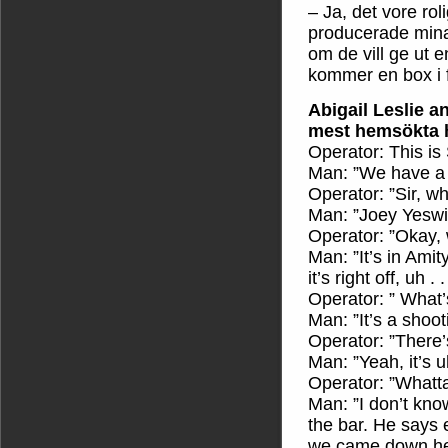
– Ja, det vore rol
producerade mina 
om de vill ge ut e
kommer en box i 
Abigail Leslie a
mest hemsökta 
Operator: This is
Man: ”We have a 
Operator: ”Sir, w
Man: ”Joey Yeswit
Operator: ”Okay, 
Man: ”It’s in Amit
it’s right off, uh 
Operator: ” What’
Man: ”It’s a shoot
Operator: ”There’
Man: ”Yeah, it’s 
Operator: ”Whatt
Man: ”I don’t kn
the bar. He says 
we came down he