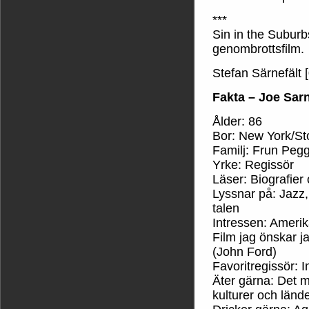
***
Sin in the Subur
genombrottsfilm.
Stefan Särnefält 
Fakta – Joe Sar
Ålder: 86
Bor: New York/S
Familj: Frun Peg
Yrke: Regissör
Läser: Biografier 
Lyssnar på: Jazz,
talen
Intressen: Amerik
Film jag önskar j
(John Ford)
Favoritregissör: 
Äter gärna: Det m
kulturer och länd