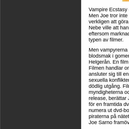
Vampire Ecstasy g
Men Joe tror inte
verkligen att gör
Nebe ville att han
eftersom marknad
typen av filmer.
Men vampyrerna i 
blodsmak i gomen
Helgerån. En film 
Filmen handlar 
ansluter sig till 
sexuella konflikte
dödlig utgång. F
myndigheterna oc
release, berättar 
för en framtida d
numera ut dvd-bo
piraterna på näte
Joe Sarno framö