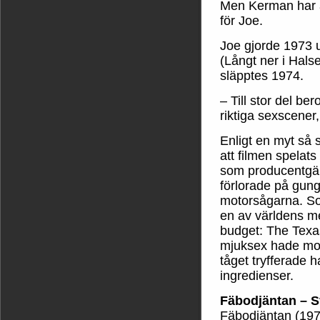
Men Kerman har a
för Joe.
Joe gjorde 1973 
(Långt ner i Hals
släpptes 1974.
– Till stor del be
riktiga sexscener,
Enligt en myt så s
att filmen spelat
som producentgä
förlorade på gung
motorsågarna. S
en av världens me
budget: The Tex
mjuksex hade moj
tåget tryfferade 
ingredienser.
Fäbodjäntan – S
Fäbodjäntan (1978