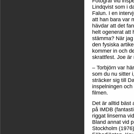
Fotograf vid insp
Lindqvist som i da
Falun. I en inter
att han bara var 
hävdar att det fan
helt ogenerat att 
stämma? När jag 
den fysiska artikel
kommer in och det
skrattfest. Joe ä
– Torbjörn var hä
som du nu sitter 
sträcker sig till 
inspelningen och d
filmen.
Det är alltid bäst
på IMDB (fantasti
riggat linserna vi
Bland annat vid 
Stockholm (1976)