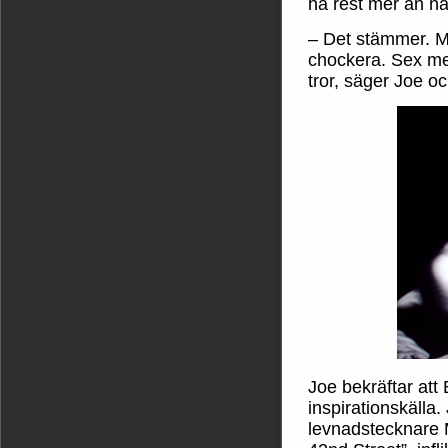
ha rest mer än n
– Det stämmer. Men
chockera. Sex mel
tror, säger Joe oc
Joe bekräftar att 
inspirationskälla.
levnadstecknare 