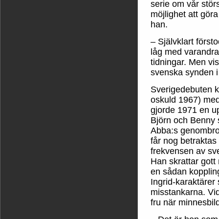
serie om vår stör
möjlighet att göra 
han.
– Självklart först
låg med varandra 
tidningar. Men vis
svenska synden i 
Sverigedebuten k
oskuld 1967) med 
gjorde 1971 en up
Björn och Benny st
Abba:s genombrott
får nog betraktas
frekvensen av sve
Han skrattar gott
en sådan kopplin
Ingrid-karaktärer s
misstankarna. Vid 
fru när minnesbild