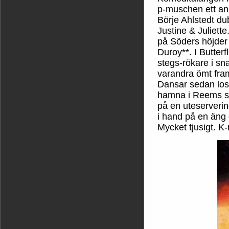
p-muschen ett ansi
Börje Ahlstedt d
Justine & Juliett
på Söders höjder
Duroy**. I Butter
stegs-rökare i s
varandra ömt fra
Dansar sedan loss
hamna i Reems sä
på en uteserveri
i hand på en äng
Mycket tjusigt. K-