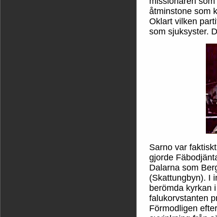
missionären som s
åtminstone som k
Oklart vilken par
som sjuksyster. De
Sarno var faktisk
gjorde Fäbodjänta
Dalarna som Ber
(Skattungbyn). I
berömda kyrkan i
falukorvstanten 
Förmodligen efter