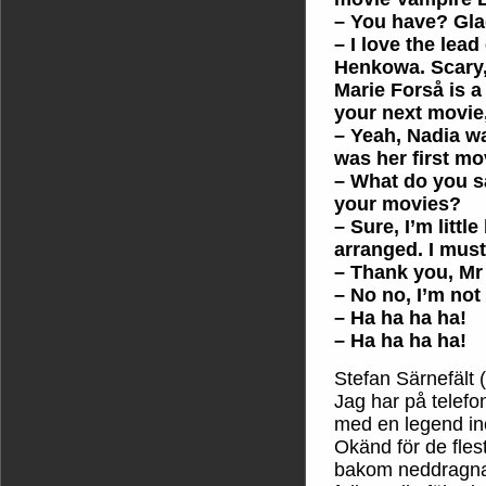
– You have? Glad
– I love the lea
Henkowa. Scary, 
Marie Forså is a 
your next movie,
– Yeah, Nadia wa
was her first mo
– What do you s
your movies?
– Sure, I’m littl
arranged. I must
– Thank you, Mr
– No no, I’m not
– Ha ha ha ha!
– Ha ha ha ha!
Stefan Särnefält 
Jag har på telefo
med en legend in
Okänd för de fle
bakom neddragna p