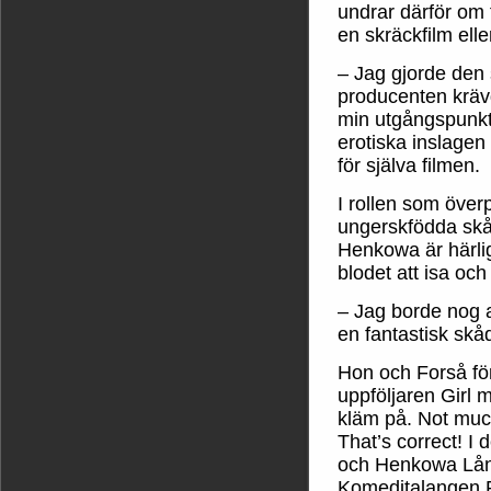
undrar därför om 
en skräckfilm ell
– Jag gjorde den
producenten krävd
min utgångspunkt 
erotiska inslagen
för själva filmen.
I rollen som över
ungerskfödda sk
Henkowa är härlig
blodet att isa o
– Jag borde nog a
en fantastisk skå
Hon och Forså för
uppföljaren Girl me
kläm på. Not much
That’s correct! I 
och Henkowa Lång
Komeditalangen