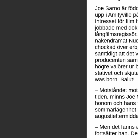
Joe Sarno är född
upp i Amityville 
Intresset för fil
jobbade med dok
långfilmsregissör
nakendramat Nude 
chockad över erbj
samtidigt att det 
producenten samti
högre valörer ur b
stativet och skjut
was born. Salut!
– Motståndet mot 
tiden, minns Joe 
honom och hans f
sommarlägenhet i
augustieftermiddag
– Men det fanns 
fortsätter han. D