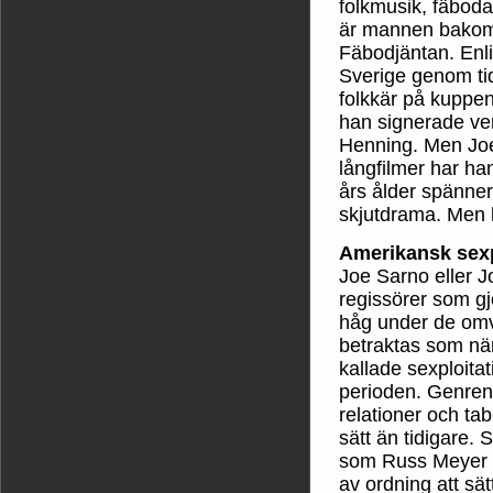
folkmusik, fäboda
är mannen bakom
Fäbodjäntan. Enli
Sverige genom ti
folkkär på kuppen
han signerade v
Henning. Men Joe
långfilmer har h
års ålder spänner
skjutdrama. Men l
Amerikansk sexp
Joe Sarno eller J
regissörer som gj
håg under de omv
betraktas som nä
kallade sexploit
perioden. Genren
relationer och ta
sätt än tidigare
som Russ Meyer o
av ordning att sä