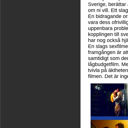
Sverige, berättar
om ni vill. Ett sl
En bidragande ors
vara dess ofrivi
uppenbara proble
kopplingen till s
har nog också hjäl
En slags sexfilme
framgången är att
samtidigt som den 
lågbudgetfilm. Men
tvivla på äkthete
filmen. Det är inge