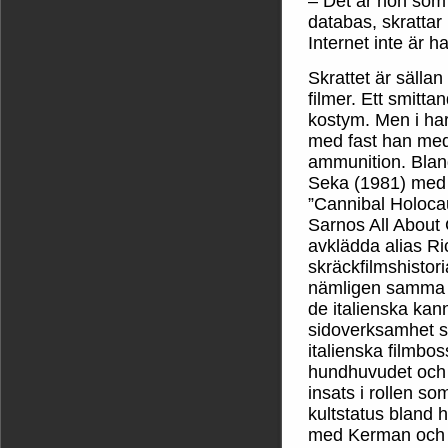
– Det är hon som 
databas, skrattar
Internet inte är h
Skrattet är sälla
filmer. Ett smitta
kostym. Men i har
med fast han med 
ammunition. Bland
Seka (1981) med
”Cannibal Holoca
Sarnos All About 
avklädda alias Ri
skräckfilmshistori
nämligen samma 
de italienska ka
sidoverksamhet s
italienska filmbo
hundhuvudet och t
insats i rollen s
kultstatus bland 
med Kerman och s