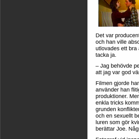
Det var producen
och han ville abso
utlovades ett bra
tacka ja.
– Jag behövde p
att jag var god v
Filmen gjorde h
använder han flit
produktioner. Me
enkla tricks komm
grunden konflikte
och en sexuellt
luren som gör kv
berättar Joe. Nå