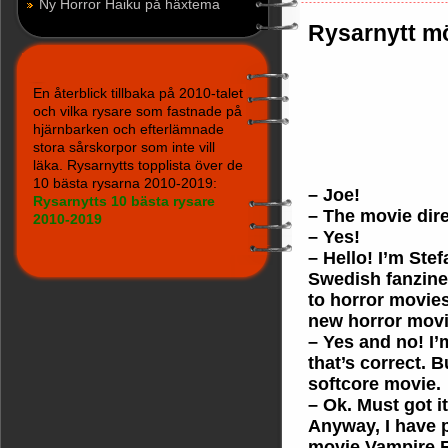
Ny Horror Haiku på häxtema
Rysarnytt m
En återblick tillbaka på 2010-talet
och vilka rysare som fastnade på
hjärnbarken och efterlämnade
stora sårskorpor som inte vill
läka. Rysarnytts topplista över de
10 bästa rysarna 2010-2019:
– Joe!
Rysarnytts 10 bästa rysare
– The movie dir
2010-2019
– Yes!
– Hello! I’m Ste
Swedish fanzine
to horror movies
new horror movi
– Yes and no! I’
that’s correct. Bu
softcore movie.
– Ok. Must got it
Anyway, I have p
movie Vampire E