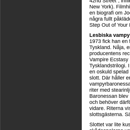
42nd Street”, inf
New York). Filmhi
en biografi om Joe.
några fullt påklä
Step Out of Your 
Lesbiska vampyr
1973 fick han en 
Tyskland. Nåja, e
producentens rec
Vampire Ecstasy ä
Tysklandstrilogi. 
en oskuld spelad 
slott. Där håller
vampyrbaronessas 
riter med stearin
Baronessan blev m
och behöver därfö
vidare. Riterna v
slottsgästerna. Sä
Slottet var lite k