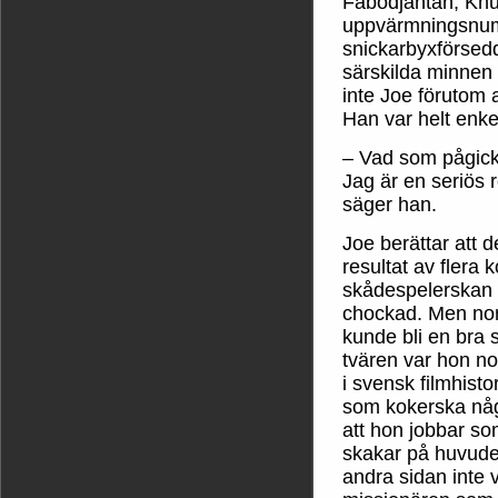
Fäbodjäntan, Knud
uppvärmningsnum
snickarbyxförsed
särskilda minnen
inte Joe förutom a
Han var helt enke
– Vad som pågick
Jag är en seriös 
säger han.
Joe berättar att 
resultat av flera
skådespelerskan o
chockad. Men nors
kunde bli en bra 
tvären var hon no
i svensk filmhisto
som kokerska någ
att hon jobbar so
skakar på huvude
andra sidan inte 