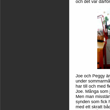
och det var därför
Joe och Peggy är 
under sommarmåna
har till och med f
Joe. Många som j
Men man misstänk
synden som fick 
med ett skratt bå