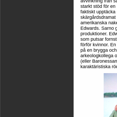
avvinkning från sä
starkt stöd för e
faktiskt upptäck
skärgårdsdramat
amerikanska nak
Edwards. Sarno g
produktioner. Ed
som putsar forns
förför kvinnor. E
på en brygga och 
arkeologkollega 
(eller Baronessan
karaktäristiska rö