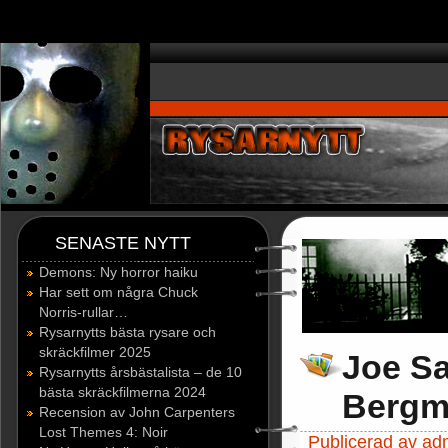
window.dataLayer = window.dataLayer || []; function gtag(){dataLayer.p
SENASTE NYTT
Demons: Ny horror haiku
Har sett om några Chuck
Norris-rullar…
Rysarnytts bästa rysare och
skräckfilmer 2025
Joe Sa
Rysarnytts årsbästalista – de 10
bästa skräckfilmerna 2024
Bergma
Recension av John Carpenters
Lost Themes 4: Noir
Publicerad av ad