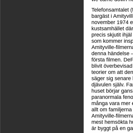
Telefonsamtalet (
bargäst i Amityvi
november 1974 eft
kustsamhället dä
precis skjutit ihjä
som kommer inspr
Amityville-filme
denna händelse – 
första filmen. DeF
blivit överbevisa
teorier om att de
säger sig senare 
djävulen själv. Fa
huset börjar gans
paranormala fen
många vara mer el
allt om familjern
Amityville-filmer
mest hemsökta hu
är byggt på en g