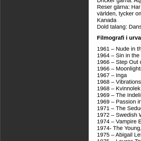
Dricker gärna: A
Reser gärna: Har v
världen, tycker o
Kanada
Dold talang: Dans
Filmografi i urva
1961 – Nude in t
1964 – Sin in th
1966 – Step Out 
1966 – Moonlight
1967 – Inga
1968 – Vibrations
1968 – Kvinnolek
1969 – The Indel
1969 – Passion i
1971 – The Seduc
1972 – Swedish W
1974 – Vampire 
1974- The Young, 
1975 – Abigail Le