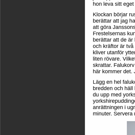
hon leva sitt eget 
Klockan börjar r
berättar att jag h
att göra Janssons 
Frestelsernas kun
berättar att de ä
och kräftor är tv
kliver utanför ytt
liten rövare. Vilk
skrattar. Falukorv
här kommer det. 
Lägg en hel faluk
bredden och häll l
du upp med yorks
yorkshirepudding
anrättningen i u
minuter. Servera 