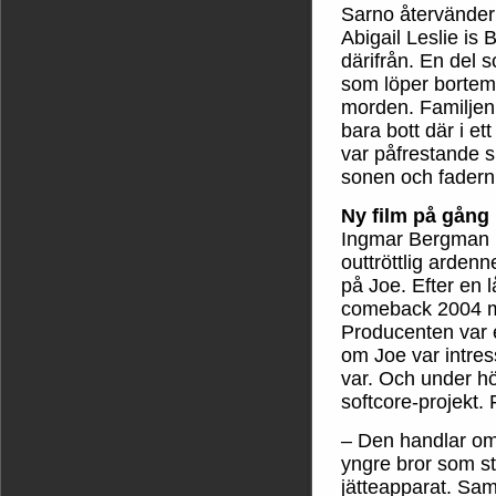
Sarno återvänder ti
Abigail Leslie is
därifrån. En del 
som löper bortemo
morden. Familjen
bara bott där i et
var påfrestande sp
sonen och fadern,
Ny film på gång
Ingmar Bergman li
outtröttlig arden
på Joe. Efter en 
comeback 2004 m
Producenten var e
om Joe var intres
var. Och under hö
softcore-projekt.
– Den handlar om
yngre bror som st
jätteapparat. Samt