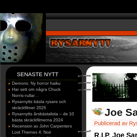
window.dataLayer = window.dataLayer || []; function gtag(){dataLayer.p
SENASTE NYTT
Demons: Ny horror haiku
Har sett om några Chuck
Norris-rullar…
Rysarnytts bästa rysare och
skräckfilmer 2025
Joe S
Rysarnytts årsbästalista – de 10
bästa skräckfilmerna 2024
Publicerad av Ry
Recension av John Carpenters
Lost Themes 4: Noir
R.I.P. Joe Sa