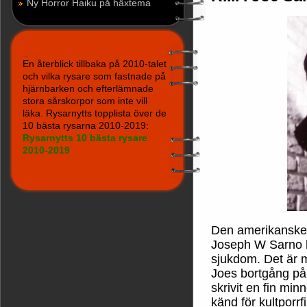
Ny Horror Haiku på häxtema
En återblick tillbaka på 2010-talet
och vilka rysare som fastnade på
hjärnbarken och efterlämnade
stora sårskorpor som inte vill
läka. Rysarnytts topplista över de
10 bästa rysarna 2010-2019:
Rysarnytts 10 bästa rysare
2010-2019
Den amerikanske 
Joseph W Sarno ha
sjukdom. Det är m
Joes bortgång p
skrivit en fin mi
känd för kultpor