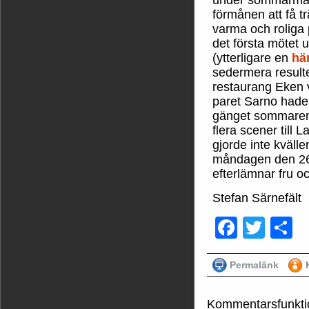
förmånen att få 
varma och roliga 
det första mötet 
(ytterligare en
hä
sedermera result
restaurang Eken 
paret Sarno hade
gänget sommaren 
flera scener till 
gjorde inte kväll
måndagen den 26 
efterlämnar fru och
Stefan Särnefält
Faceb
Twit
D
Permalänk
Kommentarsfunkti