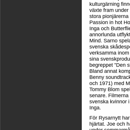
kulturgärning fin
växte fram under 
stora pionjärerna
Passion in hot Ho
Inga och Butterfl
annorlunda utflyk
Mind. Sarno spelad
svenska skådespe
verksamma inom 
sina svenskproduc
begreppet ”Den s
Bland annat komp
Benny soundtracke
och 1971) med Ma
Tommy Blom spela
senare. Filmerna ä
svenska kvinnor 
Inga.
För Rysarnytt har 
hjärtat. Joe och 
under sommarmån