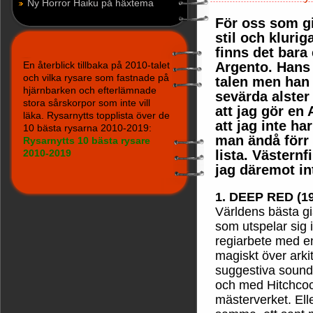
Ny Horror Haiku på häxtema
För oss som gil
stil och kluri
finns det bara 
En återblick tillbaka på 2010-talet
Argento. Hans 
och vilka rysare som fastnade på
talen men han 
hjärnbarken och efterlämnade
sevärda alster
stora sårskorpor som inte vill
att jag gör en 
läka. Rysarnytts topplista över de
att jag inte ha
10 bästa rysarna 2010-2019:
man ändå förr 
Rysarnytts 10 bästa rysare
2010-2019
lista. Västern
jag däremot int
1. DEEP RED (1
Världens bästa gi
som utspelar sig 
regiarbete med e
magiskt över arki
suggestiva soundt
och med Hitchcock
mästerverket. Ell