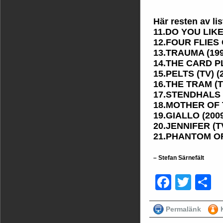
Här resten av lis
11.DO YOU LIK
12.FOUR FLIES
13.TRAUMA (199
14.THE CARD P
15.PELTS (TV) (
16.THE TRAM (T
17.STENDHALS 
18.MOTHER OF 
19.GIALLO (200
20.JENNIFER (TV
21.PHANTOM OF
– Stefan Särnefält
Faceb
Twit
D
Permalänk