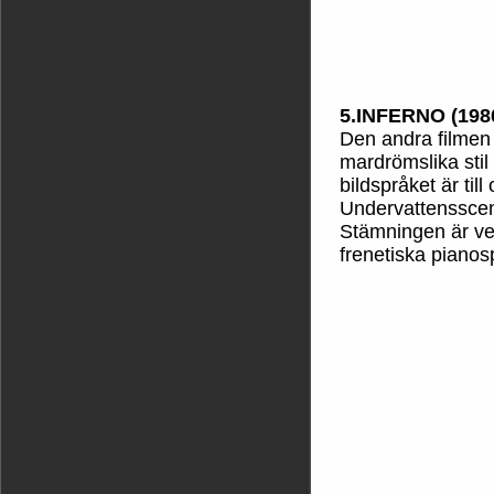
5.INFERNO (198
Den andra filmen 
mardrömslika stil
bildspråket är til
Undervattensscene
Stämningen är ve
frenetiska pianos