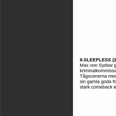
9.SLEEPLESS (2
Max von Sydow ge
kriminalkommissar
Tågscenerna med 
sin gamla goda f
stark comeback ef