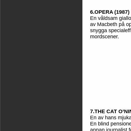
6.OPERA (1987)
En våldsam giallo
av Macbeth på op
snygga specialeff
mordscener.
7.THE CAT O’NI
En av hans mjukar
En blind pension
annan journalist f