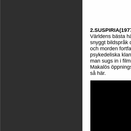
2.SUSPIRIA(197
Världens bästa hä
snyggt bildspråk d
och morden fortfa
psykedeliska kla
man sugs in i film
Makalös öppningss
så här.