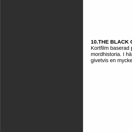
10.THE BLACK C
Kortfilm baserad 
mordhistoria. I h
givetvis en myck