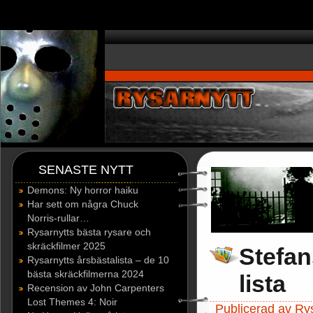
window.dataLayer = window.dataLayer || []; function gtag(){dataLayer.p
SENASTE NYTT
Demons: Ny horror haiku
Har sett om några Chuck
Norris-rullar…
Rysarnytts bästa rysare och
skräckfilmer 2025
Stefan
Rysarnytts årsbästalista – de 10
bästa skräckfilmerna 2024
lista
Recension av John Carpenters
Lost Themes 4: Noir
Publicerad av Rys