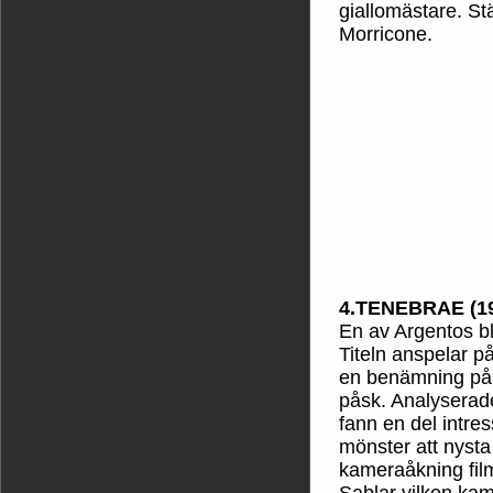
giallomästare. St
Morricone.
4.TENEBRAE (1
En av Argentos b
Titeln anspelar p
en benämning på 
påsk. Analysera
fann en del intres
mönster att nyst
kameraåkning film
Sablar vilken ka