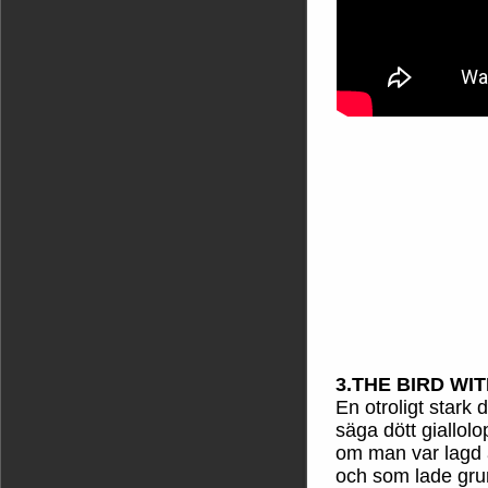
3.THE BIRD WI
En otroligt stark 
säga dött giallol
om man var lagd å
och som lade gru