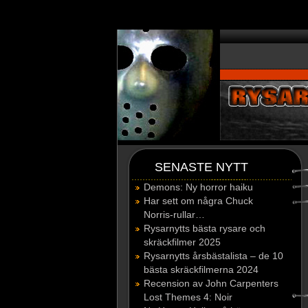
window.dataLayer = window.dataLayer || []; function gtag(){dataLayer.p
SENASTE NYTT
Demons: Ny horror haiku
Har sett om några Chuck
Norris-rullar…
Rysarnytts bästa rysare och
skräckfilmer 2025
Rysarnytts årsbästalista – de 10
bästa skräckfilmerna 2024
Recension av John Carpenters
Lost Themes 4: Noir