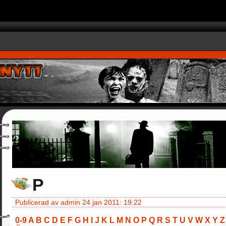
ush(arguments);} gtag('js', new Date()); gtag('config', 'UA-27772867-1'
P
Publicerad av admin 24 jan 2011: 19:22
0-9
A
B
C
D
E
F
G
H
I
J
K
L
M
N
O
P
Q
R
S
T
U
V
W
X
Y
Z